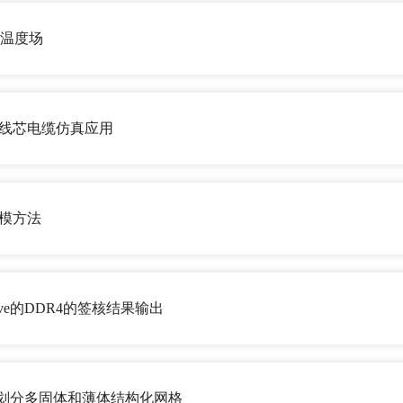
场温度场
D的多线芯电缆仿真应用
布建模方法
Iwave的DDR4的签核结果输出
izone网格划分多固体和薄体结构化网格