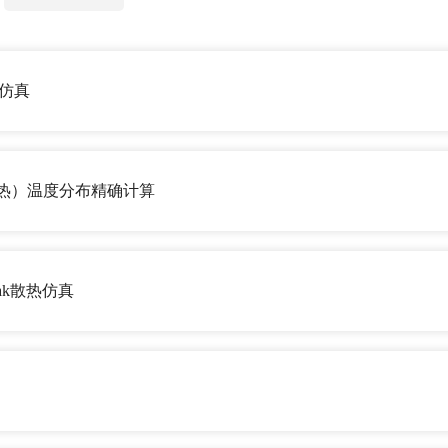
能仿真
race热）温度分布精确计算
pak散热仿真