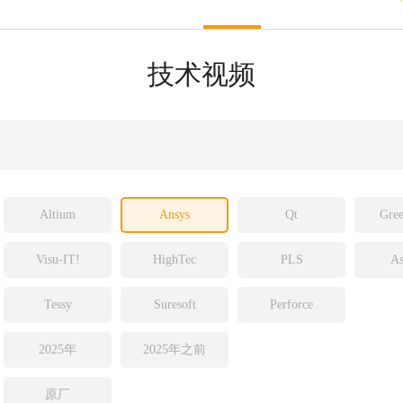
sight
ld
技术视频
ch
Altium
Ansys
Qt
Gree
Visu-IT!
HighTec
PLS
As
Tessy
Suresoft
Perforce
2025年
2025年之前
原厂