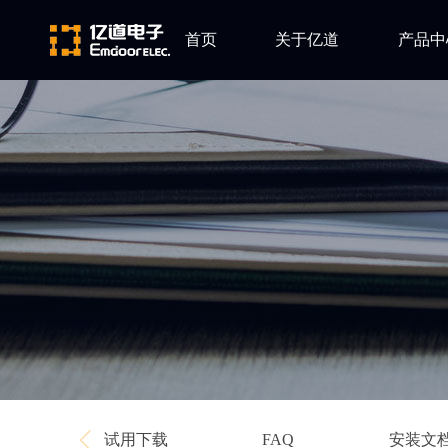
首页
关于亿道
产品中
ARM
公司简介
Altium
发展历程
Ansys
企业文化
Qt
Green Hil
Minitab
EPLAN
Perforce
Visu-IT
TESSY
Ashling
试用下载
安装文
FAQ