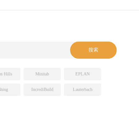
n Hills
Minitab
EPLAN
hing
IncrediBuild
Lauterbach