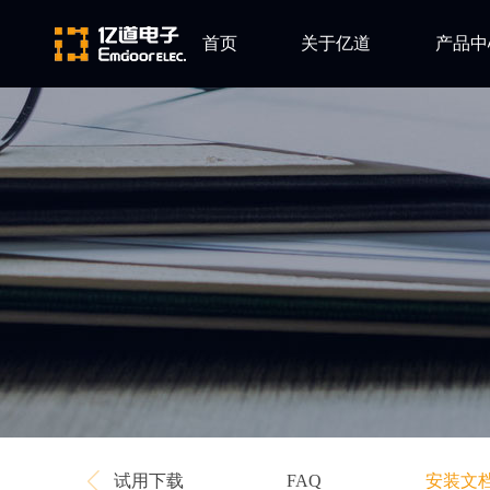
首页
关于亿道
产品中
ARM
公司简介
Altium
发展历程
Ansys
企业文化
Qt
Green Hil
Minitab
EPLAN
Perforce
Visu-IT
TESSY
Ashling
试用下载
安装文
FAQ