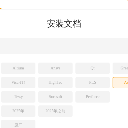
sight
ld
安装文档
ch
Altium
Ansys
Qt
Gree
Visu-IT!
HighTec
PLS
As
Tessy
Suresoft
Perforce
2025年
2025年之前
原厂