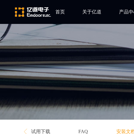
首页
关于亿道
产品中
ARM
公司简介
Altium
发展历程
Ansys
企业文化
Qt
Green Hil
Minitab
EPLAN
Perforce
Visu-IT
TESSY
Ashling
试用下载
安装文
FAQ