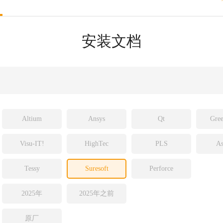
sight
ld
安装文档
ch
Altium
Ansys
Qt
Gree
Visu-IT!
HighTec
PLS
As
Tessy
Suresoft
Perforce
2025年
2025年之前
原厂