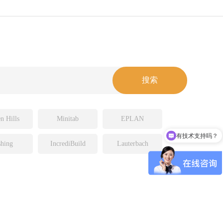
n Hills
Minitab
EPLAN
有技术支持吗？
hing
IncrediBuild
Lauterbach