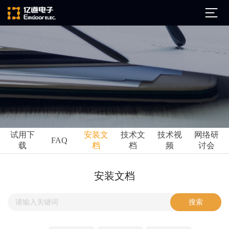
公司简介
发展历程
ARM
企业文化
Altium
亿道动态
试用下
安装文
技术文
技术视
网络研
Ansys
FAQ
载
档
档
频
讨会
市场活动
Qt
试用下载
Green Hills
技术资讯
安装文档
FAQ
Minitab
安装文档
EPLAN
技术文档
Perforce
Visu-IT
技术视频