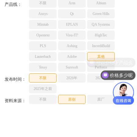
不限
Arm
Altium
TESSY
产品线：
网络研讨会
Ashling
Ansys
Qt
Green Hills
Source Insight
Minitab
EPLAN
QA Systems
Incredibuild
Opentext
Visu-IT!
HighTec
Adobe
PLS
Ashing
IncrediBuild
Lauterbach
JFrog
Lauterbach
Adobe
其他
可以介绍下产品么
PLS
Tessy
Suresoft
Perforce
价格多少呢
不限
2026年
2025年
发布时间：
2025年之前
不限
原创
原厂
资料来源：