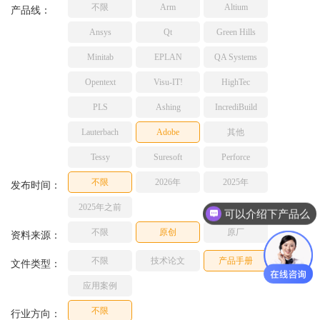
不限
Arm
Altium
TESSY
产品线：
网络研讨会
Ashling
Ansys
Qt
Green Hills
Source Insight
Minitab
EPLAN
QA Systems
Incredibuild
Opentext
Visu-IT!
HighTec
Adobe
PLS
Ashing
IncrediBuild
Lauterbach
JFrog
Lauterbach
Adobe
其他
PLS
Tessy
Suresoft
Perforce
不限
2026年
2025年
发布时间：
2025年之前
可以介绍下产品么
不限
原创
原厂
资料来源：
不限
技术论文
产品手册
文件类型：
应用案例
不限
行业方向：