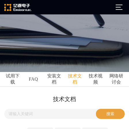
公司简介
发展历程
ARM
企业文化
Altium
亿道动态
试用下
安装文
技术文
技术视
网络研
Ansys
FAQ
载
档
档
频
讨会
市场活动
Qt
试用下载
Green Hills
技术资讯
技术文档
FAQ
Minitab
安装文档
EPLAN
技术文档
Perforce
Visu-IT
技术视频