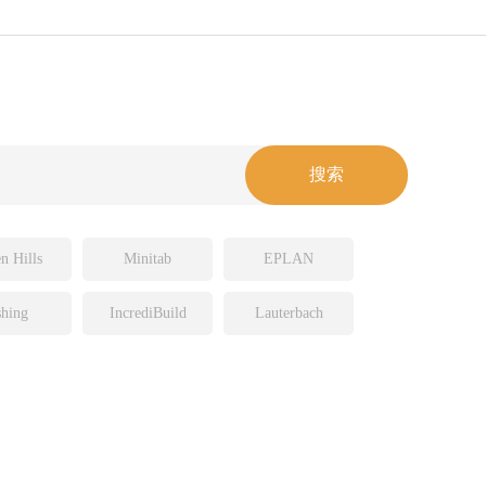
n Hills
Minitab
EPLAN
hing
IncrediBuild
Lauterbach