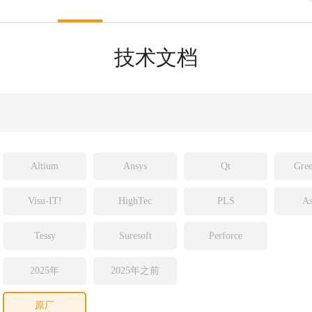
sight
ld
技术文档
ch
Altium
Ansys
Qt
Gree
Visu-IT!
HighTec
PLS
As
Tessy
Suresoft
Perforce
2025年
2025年之前
原厂