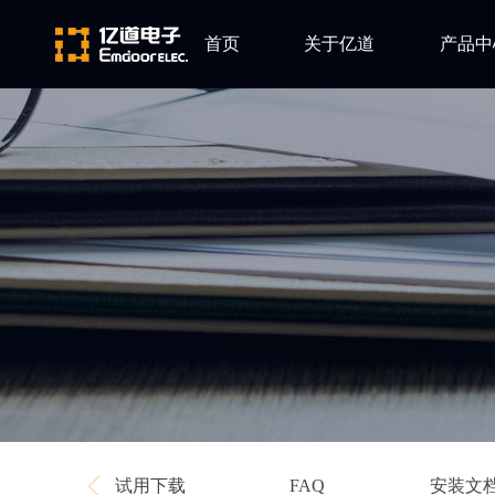
首页
关于亿道
产品中
ARM
公司简介
Altium
发展历程
Ansys
企业文化
Qt
Green Hil
Minitab
EPLAN
Perforce
Visu-IT
TESSY
Ashling
试用下载
安装文
FAQ