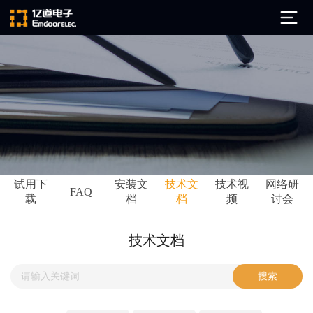
公司简介
发展历程
ARM
企业文化
Altium
亿道动态
试用下
安装文
技术文
技术视
网络研
Ansys
FAQ
载
档
档
频
讨会
市场活动
Qt
试用下载
Green Hills
技术资讯
技术文档
FAQ
Minitab
安装文档
EPLAN
技术文档
Perforce
Visu-IT
技术视频