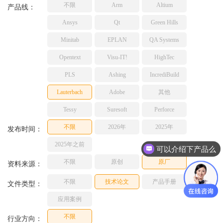
不限
Arm
Altium
TESSY
产品线：
网络研讨会
Ashling
Ansys
Qt
Green Hills
Source Insight
Minitab
EPLAN
QA Systems
Incredibuild
Opentext
Visu-IT!
HighTec
Adobe
PLS
Ashing
IncrediBuild
Lauterbach
JFrog
Lauterbach
Adobe
其他
PLS
Tessy
Suresoft
Perforce
不限
2026年
2025年
发布时间：
2025年之前
可以介绍下产品么
不限
原创
原厂
资料来源：
不限
技术论文
产品手册
文件类型：
应用案例
不限
行业方向：