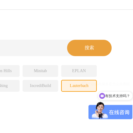
n Hills
Minitab
EPLAN
hing
IncrediBuild
Lauterbach
有技术支持吗？