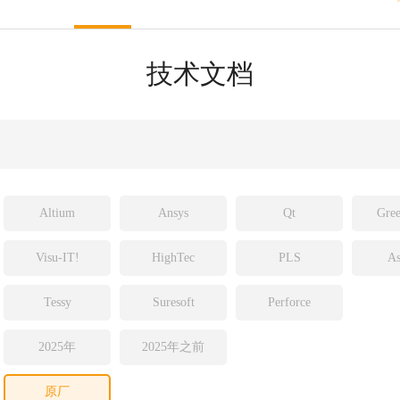
sight
ld
技术文档
ch
Altium
Ansys
Qt
Gree
Visu-IT!
HighTec
PLS
As
Tessy
Suresoft
Perforce
2025年
2025年之前
原厂