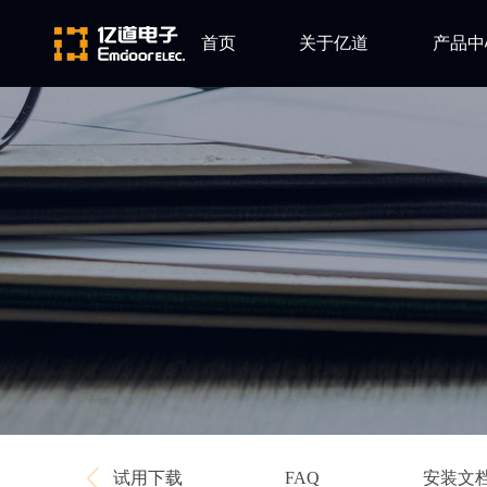
首页
关于亿道
产品中
ARM
公司简介
Altium
发展历程
Ansys
企业文化
Qt
Green Hil
Minitab
EPLAN
Perforce
Visu-IT
TESSY
Ashling
试用下载
安装文
FAQ