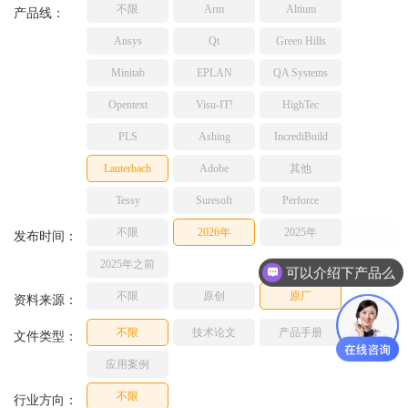
不限
Arm
Altium
TESSY
产品线：
网络研讨会
Ashling
Ansys
Qt
Green Hills
Source Insight
Minitab
EPLAN
QA Systems
Incredibuild
Opentext
Visu-IT!
HighTec
Adobe
PLS
Ashing
IncrediBuild
Lauterbach
JFrog
Lauterbach
Adobe
其他
PLS
Tessy
Suresoft
Perforce
不限
2026年
2025年
发布时间：
2025年之前
可以介绍下产品么
不限
原创
原厂
资料来源：
不限
技术论文
产品手册
文件类型：
应用案例
不限
行业方向：