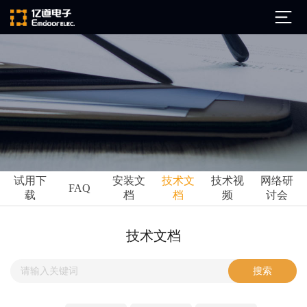
公司简介
发展历程
ARM
企业文化
Altium
亿道动态
试用下
安装文
技术文
技术视
网络研
Ansys
FAQ
载
档
档
频
讨会
市场活动
Qt
试用下载
Green Hills
技术资讯
技术文档
FAQ
Minitab
安装文档
EPLAN
技术文档
Perforce
Visu-IT
技术视频