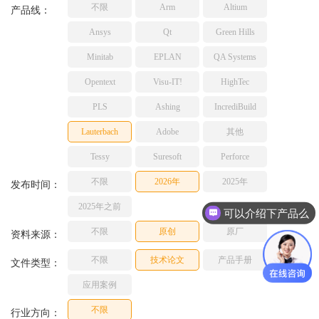
不限
Arm
Altium
TESSY
产品线：
网络研讨会
Ashling
Ansys
Qt
Green Hills
Source Insight
Minitab
EPLAN
QA Systems
Incredibuild
Opentext
Visu-IT!
HighTec
Adobe
PLS
Ashing
IncrediBuild
Lauterbach
JFrog
Lauterbach
Adobe
其他
PLS
Tessy
Suresoft
Perforce
不限
2026年
2025年
发布时间：
2025年之前
可以介绍下产品么
不限
原创
原厂
资料来源：
不限
技术论文
产品手册
文件类型：
应用案例
不限
行业方向：