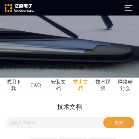
公司简介
发展历程
ARM
企业文化
Altium
亿道动态
试用下
安装文
技术文
技术视
网络研
Ansys
FAQ
载
档
档
频
讨会
市场活动
Qt
试用下载
Green Hills
技术资讯
技术文档
FAQ
Minitab
安装文档
EPLAN
技术文档
Perforce
Visu-IT
技术视频