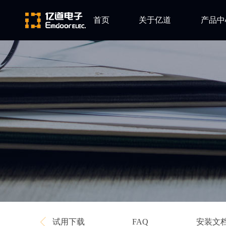
首页
关于亿道
产品中
ARM
公司简介
Altium
发展历程
Ansys
企业文化
Qt
Green Hil
Minitab
EPLAN
Perforce
Visu-IT
TESSY
Ashling
试用下载
安装文
FAQ