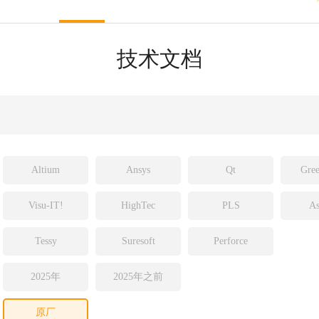
sight
ld
技术文档
ch
Altium
Ansys
Qt
Gree
Visu-IT!
HighTec
PLS
As
Tessy
Suresoft
Perforce
2025年
2025年之前
原厂