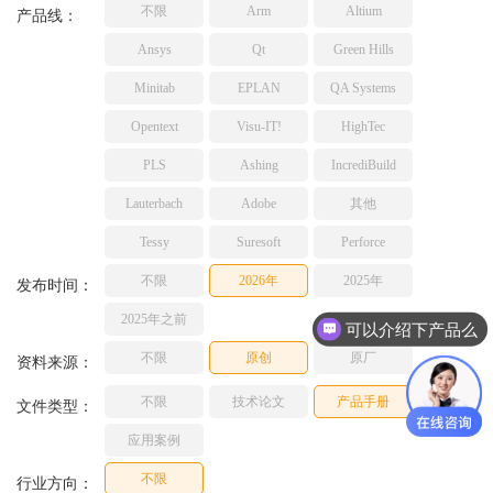
不限
Arm
Altium
TESSY
产品线：
网络研讨会
Ashling
Ansys
Qt
Green Hills
Source Insight
Minitab
EPLAN
QA Systems
Incredibuild
Opentext
Visu-IT!
HighTec
Adobe
PLS
Ashing
IncrediBuild
Lauterbach
JFrog
Lauterbach
Adobe
其他
PLS
Tessy
Suresoft
Perforce
不限
2026年
2025年
发布时间：
2025年之前
可以介绍下产品么
不限
原创
原厂
资料来源：
不限
技术论文
产品手册
文件类型：
应用案例
不限
行业方向：