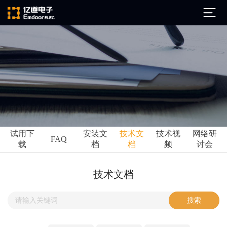
公司简介
发展历程
ARM
企业文化
Altium
亿道动态
试用下
安装文
技术文
技术视
网络研
Ansys
FAQ
载
档
档
频
讨会
市场活动
Qt
试用下载
Green Hills
技术资讯
技术文档
FAQ
Minitab
安装文档
EPLAN
技术文档
Perforce
Visu-IT
技术视频