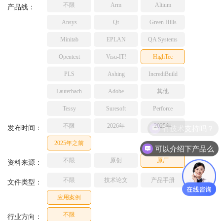
不限
Arm
Altium
TESSY
产品线：
网络研讨会
Ashling
Ansys
Qt
Green Hills
Source Insight
Minitab
EPLAN
QA Systems
Incredibuild
Opentext
Visu-IT!
HighTec
Adobe
PLS
Ashing
IncrediBuild
Lauterbach
JFrog
Lauterbach
Adobe
其他
PLS
Tessy
Suresoft
Perforce
不限
2026年
2025年
有技术支持吗？
发布时间：
2025年之前
可以介绍下产品么
不限
原创
原厂
资料来源：
不限
技术论文
产品手册
文件类型：
应用案例
不限
行业方向：