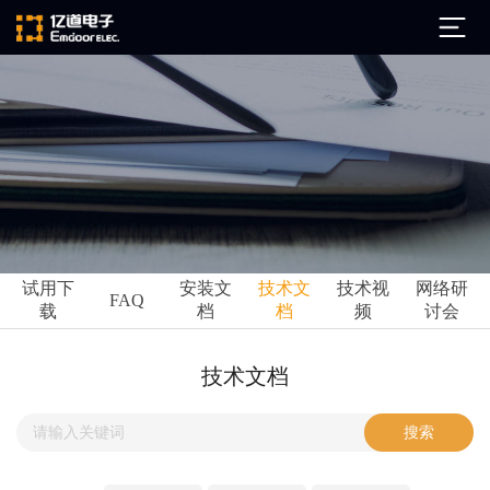
公司简介
发展历程
ARM
企业文化
Altium
亿道动态
试用下
安装文
技术文
技术视
网络研
Ansys
FAQ
载
档
档
频
讨会
市场活动
Qt
试用下载
Green Hills
技术资讯
技术文档
FAQ
Minitab
安装文档
EPLAN
技术文档
Perforce
Visu-IT
技术视频