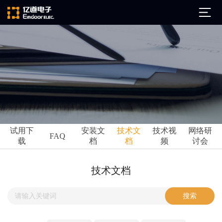
公司简介
发展历程
ARM
企业文化
Altium
亿道动态
试用下
安装文
技术文
技术视
网络研
Ansys
FAQ
载
档
档
频
讨会
市场活动
Qt
试用下载
Green Hills
技术资讯
技术文档
FAQ
Minitab
安装文档
EPLAN
技术文档
Perforce
Visu-IT
技术视频