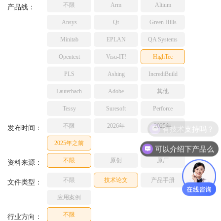
不限
Arm
Altium
TESSY
产品线：
网络研讨会
Ashling
Ansys
Qt
Green Hills
Source Insight
Minitab
EPLAN
QA Systems
Incredibuild
Opentext
Visu-IT!
HighTec
Adobe
PLS
Ashing
IncrediBuild
Lauterbach
JFrog
Lauterbach
Adobe
其他
PLS
Tessy
Suresoft
Perforce
不限
2026年
2025年
有技术支持吗？
发布时间：
2025年之前
可以介绍下产品么
不限
原创
原厂
资料来源：
不限
技术论文
产品手册
文件类型：
应用案例
不限
行业方向：