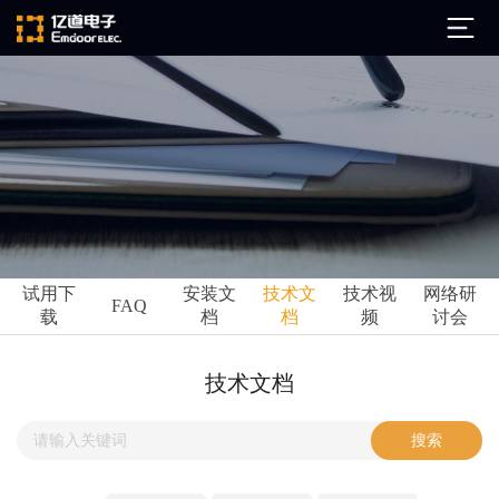
公司简介
发展历程
ARM
企业文化
Altium
亿道动态
试用下
安装文
技术文
技术视
网络研
Ansys
FAQ
载
档
档
频
讨会
市场活动
Qt
试用下载
Green Hills
技术资讯
技术文档
FAQ
Minitab
安装文档
EPLAN
技术文档
Perforce
Visu-IT
技术视频