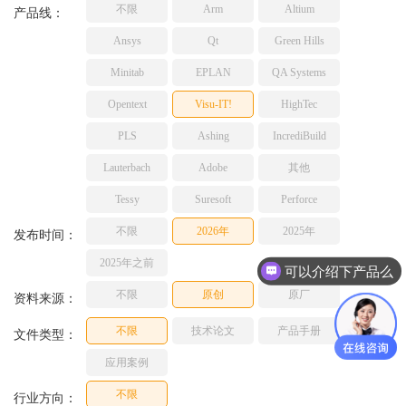
不限
Arm
Altium
TESSY
产品线：
网络研讨会
Ashling
Ansys
Qt
Green Hills
Source Insight
Minitab
EPLAN
QA Systems
Incredibuild
Opentext
Visu-IT!
HighTec
Adobe
PLS
Ashing
IncrediBuild
Lauterbach
JFrog
Lauterbach
Adobe
其他
PLS
Tessy
Suresoft
Perforce
不限
2026年
2025年
发布时间：
2025年之前
可以介绍下产品么
不限
原创
原厂
资料来源：
不限
技术论文
产品手册
文件类型：
应用案例
不限
行业方向：