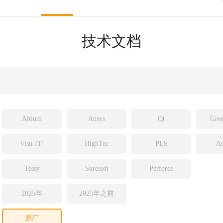
sight
ld
技术文档
ch
Altium
Ansys
Qt
Gree
Visu-IT!
HighTec
PLS
As
Tessy
Suresoft
Perforce
2025年
2025年之前
原厂