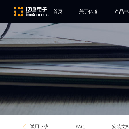
首页
关于亿道
产品中
ARM
公司简介
Altium
发展历程
Ansys
企业文化
Qt
Green Hil
Minitab
EPLAN
Perforce
Visu-IT
TESSY
Ashling
试用下载
安装文
FAQ