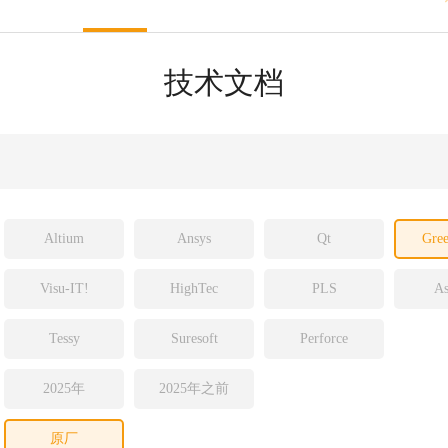
sight
ld
技术文档
ch
Altium
Ansys
Qt
Gree
Visu-IT!
HighTec
PLS
As
Tessy
Suresoft
Perforce
2025年
2025年之前
原厂