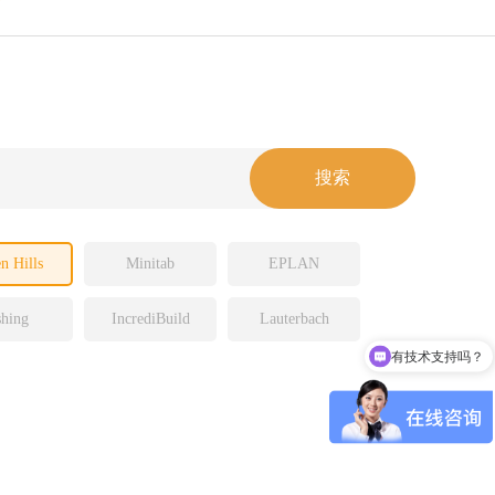
n Hills
Minitab
EPLAN
hing
IncrediBuild
Lauterbach
有技术支持吗？