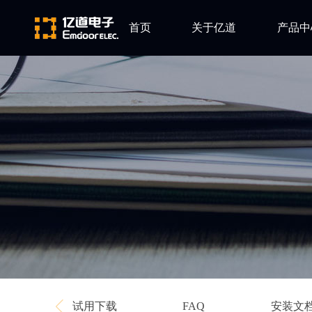
首页
关于亿道
产品中
ARM
公司简介
Altium
发展历程
Ansys
企业文化
Qt
Green Hil
Minitab
EPLAN
Perforce
Visu-IT
TESSY
Ashling
试用下载
安装文
FAQ