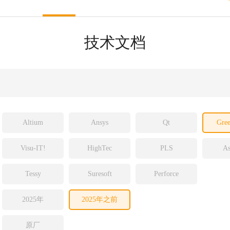
sight
ld
技术文档
ch
Altium
Ansys
Qt
Gree
Visu-IT!
HighTec
PLS
As
Tessy
Suresoft
Perforce
2025年
2025年之前
原厂