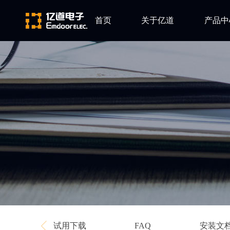
首页
关于亿道
产品中
ARM
公司简介
Altium
发展历程
Ansys
企业文化
Qt
Green Hil
Minitab
EPLAN
Perforce
Visu-IT
TESSY
Ashling
试用下载
安装文
FAQ