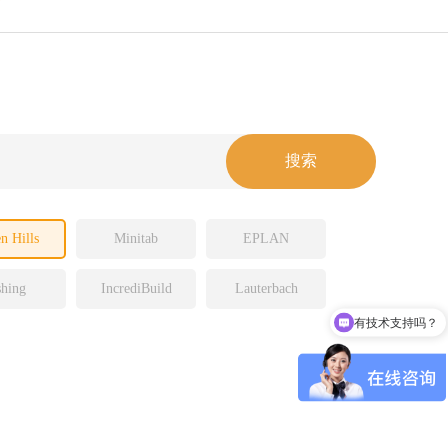
n Hills
Minitab
EPLAN
hing
IncrediBuild
Lauterbach
有技术支持吗？