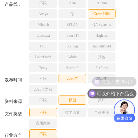
不限
Arm
Altium
TESSY
产品线：
网络研讨会
Ashling
Ansys
Qt
Green Hills
Source Insight
Minitab
EPLAN
QA Systems
Incredibuild
Opentext
Visu-IT!
HighTec
Adobe
PLS
Ashing
IncrediBuild
Lauterbach
JFrog
Lauterbach
Adobe
其他
PLS
Tessy
Suresoft
Perforce
不限
2026年
2025年
有技术支持吗？
发布时间：
2025年之前
可以介绍下产品么
不限
原创
原厂
资料来源：
不限
技术论文
产品手册
文件类型：
应用案例
不限
行业方向：