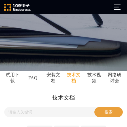
公司简介
发展历程
ARM
企业文化
Altium
亿道动态
试用下
安装文
技术文
技术视
网络研
Ansys
FAQ
载
档
档
频
讨会
市场活动
Qt
试用下载
Green Hills
技术资讯
技术文档
FAQ
Minitab
安装文档
EPLAN
技术文档
Perforce
Visu-IT
技术视频