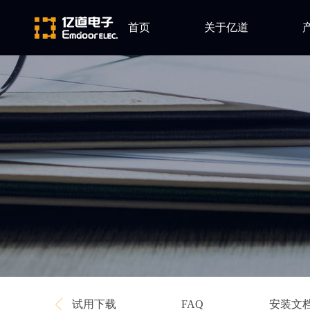
首页
关于亿道
A
公司简介
Alt
发展历程
Ans
企业文化
Qt
Gre
Min
EP
Per
Vis
TE
Ash
试用下载
安装文
FAQ