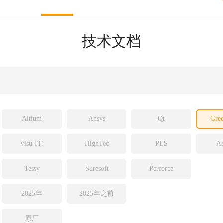
rce Insight
redibuild
obe
技术文档
terbach
og
S
Altium
Ansys
Qt
Gree
Visu-IT!
HighTec
PLS
As
Tessy
Suresoft
Perforce
2025年
2025年之前
原厂