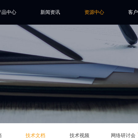
产品中心
新闻资讯
资源中心
客户
RM
亿道动态
试用下载
ium
FAQ
市场活动
ys
安装文档
技术资讯
技术文档
en Hills
技术视频
itab
网络研讨会
LAN
force
u-IT
SSY
ling
档
技术文档
技术视频
网络研讨会