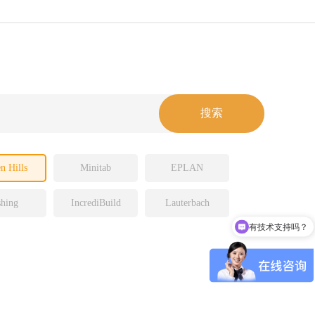
n Hills
Minitab
EPLAN
hing
IncrediBuild
Lauterbach
有技术支持吗？