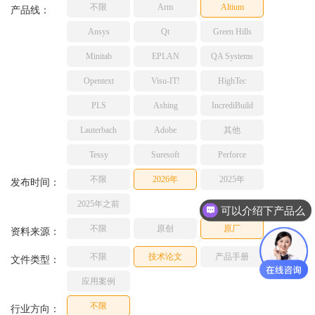
不限
Arm
Altium
TESSY
产品线：
网络研讨会
Ashling
Ansys
Qt
Green Hills
Source Insight
Minitab
EPLAN
QA Systems
Incredibuild
Opentext
Visu-IT!
HighTec
Adobe
PLS
Ashing
IncrediBuild
Lauterbach
JFrog
Lauterbach
Adobe
其他
PLS
Tessy
Suresoft
Perforce
不限
2026年
2025年
发布时间：
2025年之前
可以介绍下产品么
不限
原创
原厂
资料来源：
不限
技术论文
产品手册
文件类型：
应用案例
不限
行业方向：