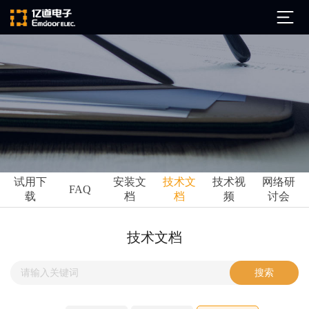
公司简介
发展历程
ARM
企业文化
Altium
亿道动态
试用下
安装文
技术文
技术视
网络研
Ansys
FAQ
载
档
档
频
讨会
市场活动
Qt
试用下载
Green Hills
技术资讯
技术文档
FAQ
Minitab
安装文档
EPLAN
技术文档
Perforce
Visu-IT
技术视频