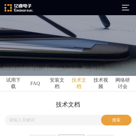
公司简介
发展历程
ARM
企业文化
Altium
亿道动态
试用下
安装文
技术文
技术视
网络研
Ansys
FAQ
载
档
档
频
讨会
市场活动
Qt
试用下载
Green Hills
技术资讯
技术文档
FAQ
Minitab
安装文档
EPLAN
技术文档
Perforce
Visu-IT
技术视频