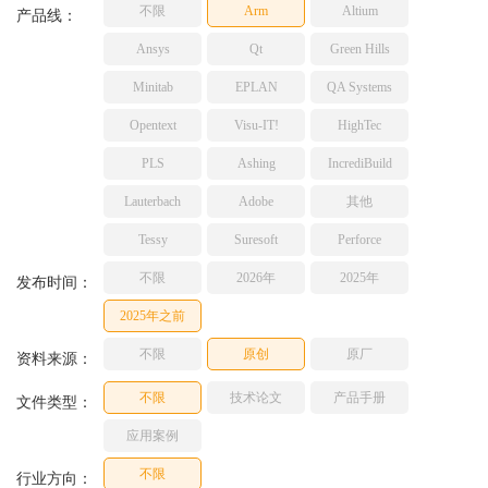
不限
Arm
Altium
TESSY
产品线：
网络研讨会
Ashling
Ansys
Qt
Green Hills
Source Insight
Minitab
EPLAN
QA Systems
Incredibuild
Opentext
Visu-IT!
HighTec
Adobe
PLS
Ashing
IncrediBuild
Lauterbach
JFrog
Lauterbach
Adobe
其他
PLS
Tessy
Suresoft
Perforce
不限
2026年
2025年
发布时间：
2025年之前
不限
原创
原厂
资料来源：
不限
技术论文
产品手册
文件类型：
应用案例
不限
行业方向：