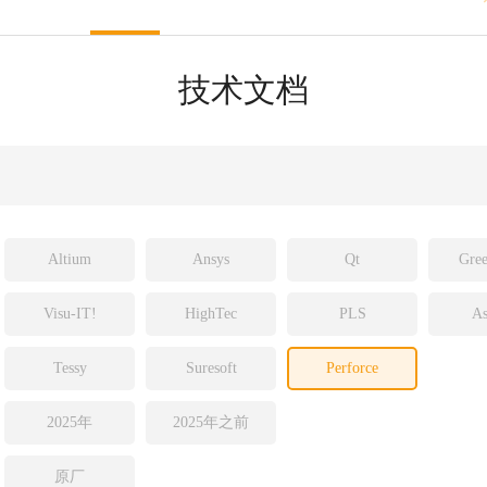
sight
ld
技术文档
ch
Altium
Ansys
Qt
Gree
Visu-IT!
HighTec
PLS
As
Tessy
Suresoft
Perforce
2025年
2025年之前
原厂