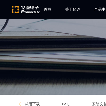
首页
关于亿道
产品中
ARM
公司简介
Altium
发展历程
Ansys
企业文化
Qt
Green Hil
Minitab
EPLAN
Perforce
Visu-IT
TESSY
Ashling
试用下载
安装文
FAQ