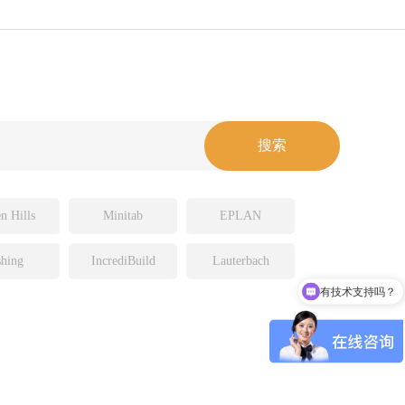
n Hills
Minitab
EPLAN
hing
IncrediBuild
Lauterbach
有技术支持吗？