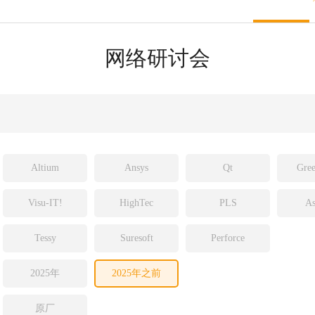
sight
ld
网络研讨会
ch
Altium
Ansys
Qt
Gree
Visu-IT!
HighTec
PLS
As
Tessy
Suresoft
Perforce
2025年
2025年之前
原厂