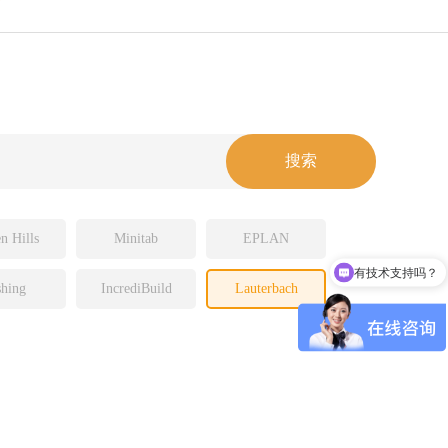
n Hills
Minitab
EPLAN
有技术支持吗？
hing
IncrediBuild
Lauterbach