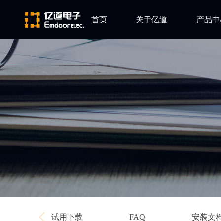
首页
关于亿道
产品中
ARM
公司简介
Altium
发展历程
Ansys
企业文化
Qt
Green Hil
Minitab
EPLAN
Perforce
Visu-IT
TESSY
Ashling
试用下载
安装文
FAQ