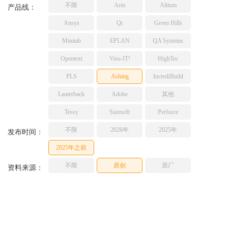
不限
Arm
Altium
TESSY
产品线：
网络研讨会
Ashling
Ansys
Qt
Green Hills
Source Insight
Minitab
EPLAN
QA Systems
Incredibuild
Opentext
Visu-IT!
HighTec
Adobe
PLS
Ashing
IncrediBuild
Lauterbach
JFrog
Lauterbach
Adobe
其他
PLS
Tessy
Suresoft
Perforce
不限
2026年
2025年
发布时间：
2025年之前
不限
原创
原厂
资料来源：