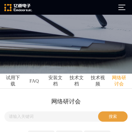
公司简介
发展历程
ARM
企业文化
Altium
亿道动态
试用下
安装文
技术文
技术视
网络研
Ansys
FAQ
载
档
档
频
讨会
市场活动
Qt
试用下载
Green Hills
技术资讯
网络研讨会
FAQ
Minitab
安装文档
EPLAN
技术文档
Perforce
Visu-IT
技术视频