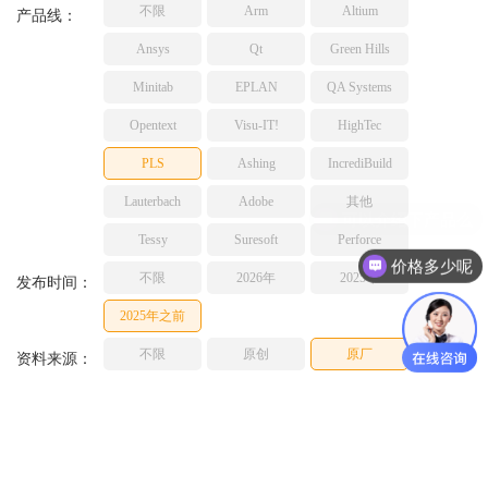
不限
Arm
Altium
TESSY
产品线：
网络研讨会
Ashling
Ansys
Qt
Green Hills
Source Insight
Minitab
EPLAN
QA Systems
Incredibuild
Opentext
Visu-IT!
HighTec
Adobe
PLS
Ashing
IncrediBuild
Lauterbach
JFrog
Lauterbach
Adobe
其他
PLS
Tessy
Suresoft
Perforce
价格多少呢
不限
2026年
2025年
发布时间：
2025年之前
不限
原创
原厂
资料来源：