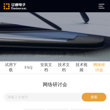
公司简介
发展历程
ARM
企业文化
Altium
亿道动态
试用下
安装文
技术文
技术视
网络研
Ansys
FAQ
载
档
档
频
讨会
市场活动
Qt
试用下载
Green Hills
技术资讯
网络研讨会
FAQ
Minitab
安装文档
EPLAN
技术文档
Perforce
Visu-IT
技术视频