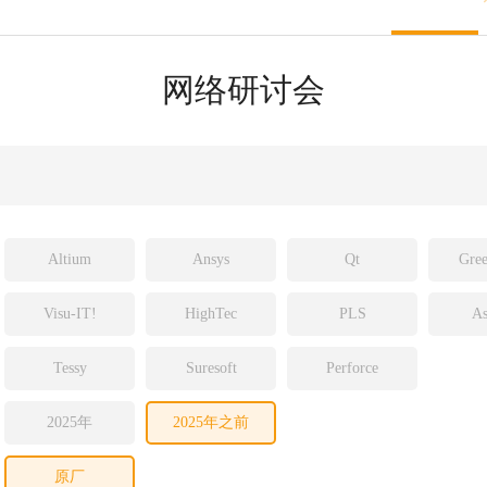
sight
ld
网络研讨会
ch
Altium
Ansys
Qt
Gree
Visu-IT!
HighTec
PLS
As
Tessy
Suresoft
Perforce
2025年
2025年之前
原厂