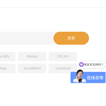
n Hills
Minitab
EPLAN
有技术支持吗？
hing
IncrediBuild
Lauterbach