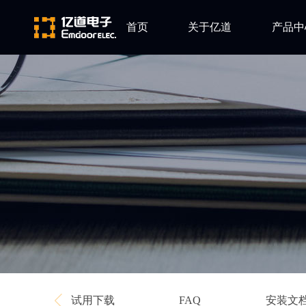
首页
关于亿道
产品中
ARM
公司简介
Altium
发展历程
Ansys
企业文化
Qt
Green Hil
Minitab
EPLAN
Perforce
Visu-IT
TESSY
Ashling
试用下载
安装文
FAQ