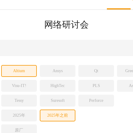
sight
ld
网络研讨会
ch
Altium
Ansys
Qt
Gree
Visu-IT!
HighTec
PLS
As
Tessy
Suresoft
Perforce
2025年
2025年之前
原厂