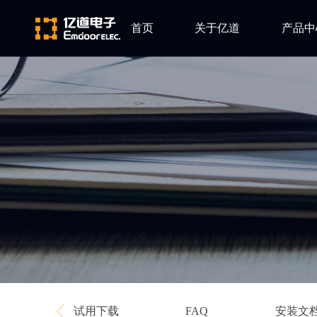
首页
关于亿道
产品中
ARM
公司简介
Altium
发展历程
Ansys
企业文化
Qt
Green Hil
Minitab
EPLAN
Perforce
Visu-IT
TESSY
Ashling
试用下载
安装文
FAQ