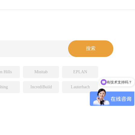
n Hills
Minitab
EPLAN
有技术支持吗？
hing
IncrediBuild
Lauterbach