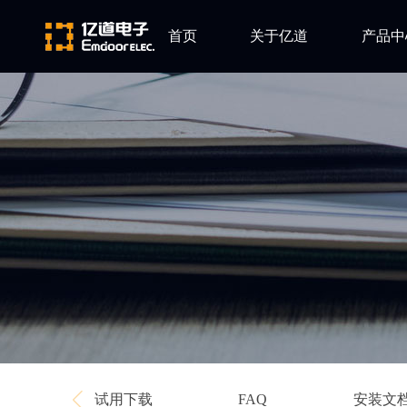
首页
关于亿道
产品中
ARM
公司简介
Altium
发展历程
Ansys
企业文化
Qt
Green Hil
Minitab
EPLAN
Perforce
Visu-IT
TESSY
Ashling
试用下载
安装文
FAQ