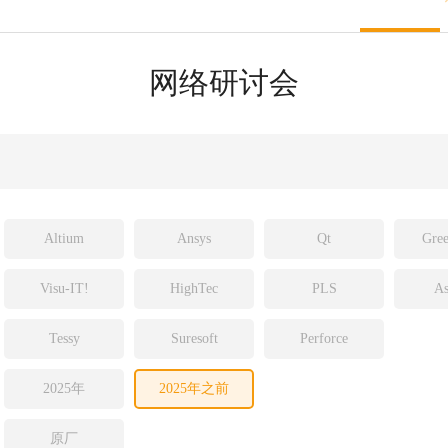
sight
ld
网络研讨会
ch
Altium
Ansys
Qt
Gree
Visu-IT!
HighTec
PLS
As
Tessy
Suresoft
Perforce
2025年
2025年之前
原厂