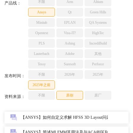
不限
Arm
Altium
产品线：
TESSY
网络研讨会
Ansys
Qt
Green Hills
Ashling
Source Insight
Minitab
EPLAN
QA Systems
Incredibuild
Opentext
Visu-IT!
HighTec
Adobe
PLS
Ashing
IncrediBuild
Lauterbach
Lauterbach
Adobe
其他
JFrog
PLS
Tessy
Suresoft
Perforce
不限
2026年
2025年
发布时间：
2025年之前
不限
原创
原厂
资料来源：
【ANSYS】如何自定义求解 HFSS 3D Layout问题？-2022
【ANSYS】简述MLFMM其用法及与ACA的区别？-2022