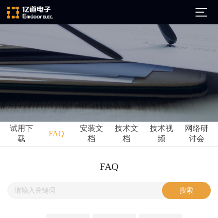
公司简介
发展历程
ARM
企业文化
Altium
亿道动态
试用下
安装文
技术文
技术视
网络研
Ansys
FAQ
载
档
档
频
讨会
市场活动
Qt
试用下载
Green Hills
技术资讯
FAQ
FAQ
Minitab
安装文档
EPLAN
技术文档
Perforce
Visu-IT
技术视频