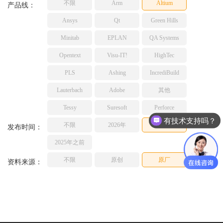
不限
Arm
Altium
产品线：
TESSY
网络研讨会
Ansys
Qt
Green Hills
Ashling
Source Insight
Minitab
EPLAN
QA Systems
Incredibuild
Opentext
Visu-IT!
HighTec
Adobe
PLS
Ashing
IncrediBuild
Lauterbach
Lauterbach
Adobe
其他
JFrog
PLS
Tessy
Suresoft
Perforce
有技术支持吗？
不限
2026年
2025年
发布时间：
2025年之前
不限
原创
原厂
资料来源：