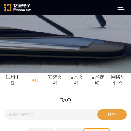
公司简介
发展历程
ARM
企业文化
Altium
亿道动态
试用下
安装文
技术文
技术视
网络研
Ansys
FAQ
载
档
档
频
讨会
市场活动
Qt
试用下载
Green Hills
技术资讯
FAQ
FAQ
Minitab
安装文档
EPLAN
技术文档
Perforce
Visu-IT
技术视频