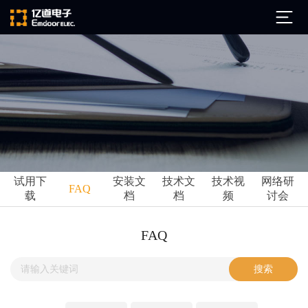
公司简介
发展历程
ARM
企业文化
Altium
亿道动态
试用下
安装文
技术文
技术视
网络研
Ansys
FAQ
载
档
档
频
讨会
市场活动
Qt
试用下载
Green Hills
技术资讯
FAQ
FAQ
Minitab
安装文档
EPLAN
技术文档
Perforce
Visu-IT
技术视频