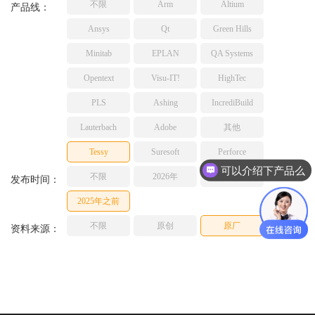
不限
Arm
Altium
产品线：
TESSY
网络研讨会
Ansys
Qt
Green Hills
Ashling
Source Insight
Minitab
EPLAN
QA Systems
Incredibuild
Opentext
Visu-IT!
HighTec
Adobe
PLS
Ashing
IncrediBuild
Lauterbach
Lauterbach
Adobe
其他
JFrog
PLS
Tessy
Suresoft
Perforce
可以介绍下产品么
不限
2026年
2025年
发布时间：
2025年之前
不限
原创
原厂
资料来源：