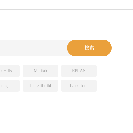
n Hills
Minitab
EPLAN
hing
IncrediBuild
Lauterbach