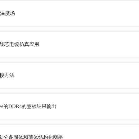
场温度场
D的多线芯电缆仿真应用
布建模方法
Iwave的DDR4的签核结果输出
izone网格划分多固体和薄体结构化网格