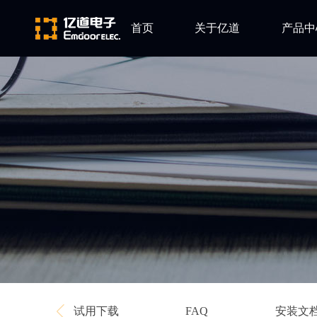
首页
关于亿道
产品中
ARM
公司简介
Altium
发展历程
Ansys
企业文化
Qt
Green Hil
Minitab
EPLAN
Perforce
Visu-IT
TESSY
Ashling
试用下载
安装文
FAQ