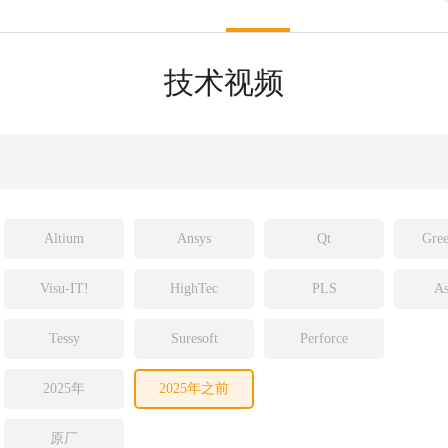
sight
ld
技术视频
ch
Altium
Ansys
Qt
Gree
Visu-IT!
HighTec
PLS
As
Tessy
Suresoft
Perforce
2025年
2025年之前
原厂