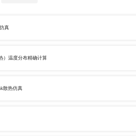
能仿真
race热）温度分布精确计算
pak散热仿真