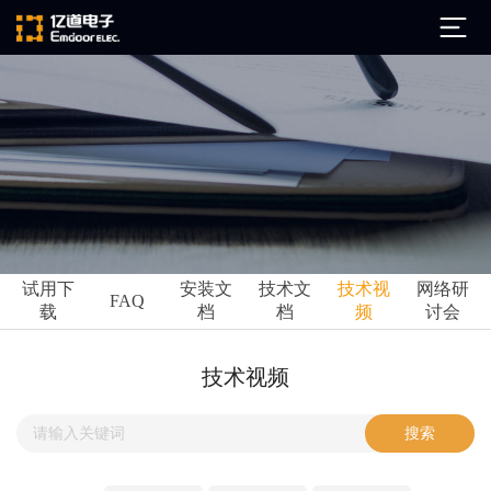
公司简介
发展历程
ARM
企业文化
Altium
亿道动态
试用下
安装文
技术文
技术视
网络研
Ansys
FAQ
载
档
档
频
讨会
市场活动
Qt
试用下载
Green Hills
技术资讯
技术视频
FAQ
Minitab
安装文档
EPLAN
技术文档
Perforce
Visu-IT
技术视频