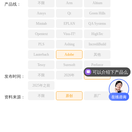
不限
Arm
Altium
TESSY
产品线：
网络研讨会
Ashling
Ansys
Qt
Green Hills
Source Insight
Minitab
EPLAN
QA Systems
Incredibuild
Opentext
Visu-IT!
HighTec
Adobe
PLS
Ashing
IncrediBuild
Lauterbach
JFrog
Lauterbach
Adobe
其他
PLS
Tessy
Suresoft
Perforce
可以介绍下产品么
不限
2026年
2025年
发布时间：
2025年之前
不限
原创
原厂
资料来源：