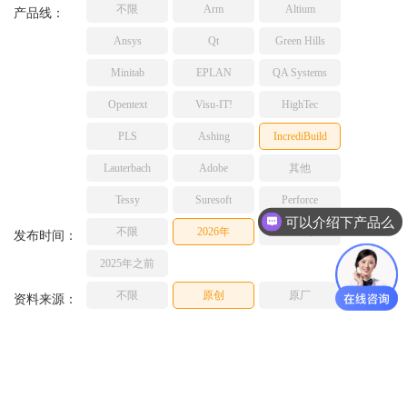
不限
Arm
Altium
TESSY
产品线：
网络研讨会
Ashling
Ansys
Qt
Green Hills
Source Insight
Minitab
EPLAN
QA Systems
Incredibuild
Opentext
Visu-IT!
HighTec
Adobe
PLS
Ashing
IncrediBuild
Lauterbach
JFrog
Lauterbach
Adobe
其他
PLS
Tessy
Suresoft
Perforce
可以介绍下产品么
不限
2026年
2025年
发布时间：
2025年之前
不限
原创
原厂
资料来源：