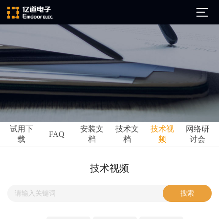
公司简介
发展历程
ARM
企业文化
Altium
亿道动态
试用下
安装文
技术文
技术视
网络研
Ansys
FAQ
载
档
档
频
讨会
市场活动
Qt
试用下载
Green Hills
技术资讯
技术视频
FAQ
Minitab
安装文档
EPLAN
技术文档
Perforce
Visu-IT
技术视频