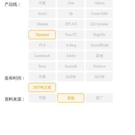
不限
Arm
Altium
TESSY
产品线：
网络研讨会
Ashling
Ansys
Qt
Green Hills
Source Insight
Minitab
EPLAN
QA Systems
Incredibuild
Opentext
Visu-IT!
HighTec
Adobe
PLS
Ashing
IncrediBuild
Lauterbach
JFrog
Lauterbach
Adobe
其他
PLS
Tessy
Suresoft
Perforce
不限
2026年
2025年
发布时间：
2025年之前
不限
原创
原厂
资料来源：