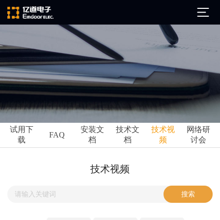
公司简介
发展历程
ARM
企业文化
Altium
亿道动态
试用下
安装文
技术文
技术视
网络研
Ansys
FAQ
载
档
档
频
讨会
市场活动
Qt
试用下载
Green Hills
技术资讯
技术视频
FAQ
Minitab
安装文档
EPLAN
技术文档
Perforce
Visu-IT
技术视频