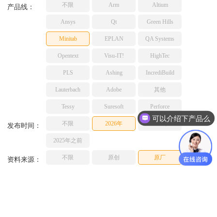
不限
Arm
Altium
TESSY
产品线：
网络研讨会
Ashling
Ansys
Qt
Green Hills
Source Insight
Minitab
EPLAN
QA Systems
Incredibuild
Opentext
Visu-IT!
HighTec
Adobe
PLS
Ashing
IncrediBuild
Lauterbach
JFrog
Lauterbach
Adobe
其他
PLS
Tessy
Suresoft
Perforce
可以介绍下产品么
不限
2026年
2025年
发布时间：
2025年之前
不限
原创
原厂
资料来源：