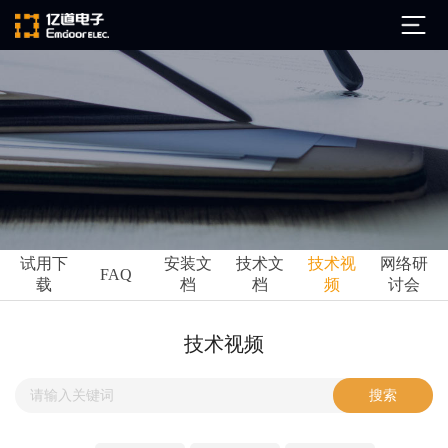
公司简介
发展历程
ARM
企业文化
Altium
亿道动态
试用下
安装文
技术文
技术视
网络研
Ansys
FAQ
载
档
档
频
讨会
市场活动
Qt
试用下载
Green Hills
技术资讯
技术视频
FAQ
Minitab
安装文档
EPLAN
技术文档
Perforce
Visu-IT
技术视频