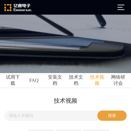
公司简介
发展历程
ARM
企业文化
Altium
亿道动态
试用下
安装文
技术文
技术视
网络研
Ansys
FAQ
载
档
档
频
讨会
市场活动
Qt
试用下载
Green Hills
技术资讯
技术视频
FAQ
Minitab
安装文档
EPLAN
技术文档
Perforce
Visu-IT
技术视频