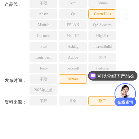
不限
Arm
Altium
TESSY
产品线：
网络研讨会
Ashling
Ansys
Qt
Green Hills
Source Insight
Minitab
EPLAN
QA Systems
Incredibuild
Opentext
Visu-IT!
HighTec
Adobe
PLS
Ashing
IncrediBuild
Lauterbach
JFrog
Lauterbach
Adobe
其他
PLS
Tessy
Suresoft
Perforce
可以介绍下产品么
不限
2026年
2025年
发布时间：
价格多少呢
2025年之前
不限
原创
原厂
资料来源：