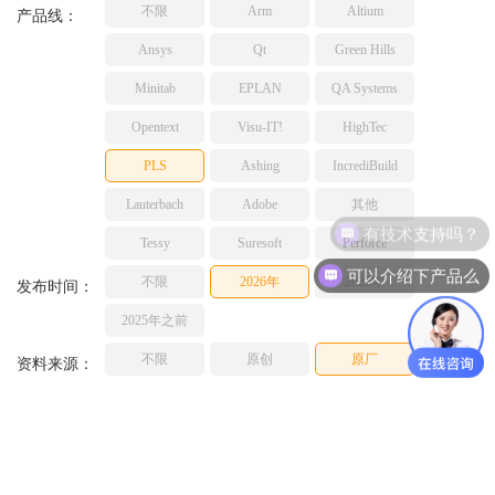
不限
Arm
Altium
TESSY
产品线：
网络研讨会
Ashling
Ansys
Qt
Green Hills
Source Insight
Minitab
EPLAN
QA Systems
Incredibuild
Opentext
Visu-IT!
HighTec
Adobe
PLS
Ashing
IncrediBuild
Lauterbach
JFrog
Lauterbach
Adobe
其他
有技术支持吗？
PLS
Tessy
Suresoft
Perforce
可以介绍下产品么
不限
2026年
2025年
发布时间：
2025年之前
不限
原创
原厂
资料来源：