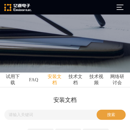
公司简介
发展历程
ARM
企业文化
Altium
亿道动态
试用下
安装文
技术文
技术视
网络研
Ansys
FAQ
载
档
档
频
讨会
市场活动
Qt
试用下载
Green Hills
技术资讯
安装文档
FAQ
Minitab
安装文档
EPLAN
技术文档
Perforce
Visu-IT
技术视频