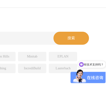
n Hills
Minitab
EPLAN
有技术支持吗？
hing
IncrediBuild
Lauterbach