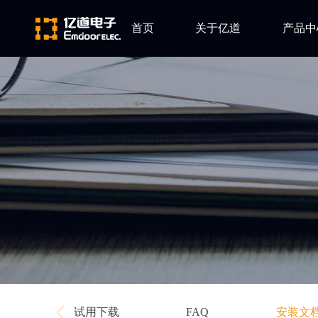
首页
关于亿道
产品中
ARM
公司简介
Altium
发展历程
Ansys
企业文化
Qt
Green Hil
Minitab
EPLAN
Perforce
Visu-IT
TESSY
Ashling
试用下载
安装文
FAQ