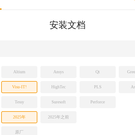
sight
ld
安装文档
ch
Altium
Ansys
Qt
Gree
Visu-IT!
HighTec
PLS
As
Tessy
Suresoft
Perforce
2025年
2025年之前
原厂