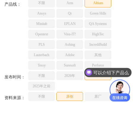
不限
Arm
Altium
TESSY
产品线：
网络研讨会
Ashling
Ansys
Qt
Green Hills
Source Insight
Minitab
EPLAN
QA Systems
Incredibuild
Opentext
Visu-IT!
HighTec
Adobe
PLS
Ashing
IncrediBuild
Lauterbach
JFrog
Lauterbach
Adobe
其他
PLS
Tessy
Suresoft
Perforce
可以介绍下产品么
不限
2026年
2025年
发布时间：
2025年之前
不限
原创
原厂
资料来源：