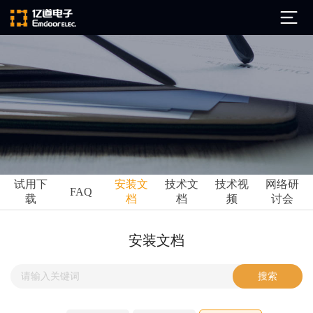
公司简介
发展历程
ARM
企业文化
Altium
亿道动态
试用下
安装文
技术文
技术视
网络研
Ansys
FAQ
载
档
档
频
讨会
市场活动
Qt
试用下载
Green Hills
技术资讯
安装文档
FAQ
Minitab
安装文档
EPLAN
技术文档
Perforce
Visu-IT
技术视频