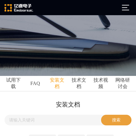
公司简介
发展历程
ARM
企业文化
Altium
亿道动态
试用下
安装文
技术文
技术视
网络研
Ansys
FAQ
载
档
档
频
讨会
市场活动
Qt
试用下载
Green Hills
技术资讯
安装文档
FAQ
Minitab
安装文档
EPLAN
技术文档
Perforce
Visu-IT
技术视频