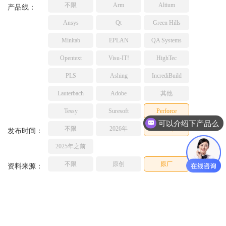
不限
Arm
Altium
TESSY
产品线：
网络研讨会
Ashling
Ansys
Qt
Green Hills
Source Insight
Minitab
EPLAN
QA Systems
Incredibuild
Opentext
Visu-IT!
HighTec
Adobe
PLS
Ashing
IncrediBuild
Lauterbach
JFrog
Lauterbach
Adobe
其他
PLS
Tessy
Suresoft
Perforce
可以介绍下产品么
不限
2026年
2025年
发布时间：
2025年之前
不限
原创
原厂
资料来源：